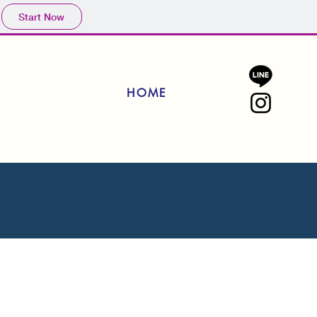
Start Now
HOME